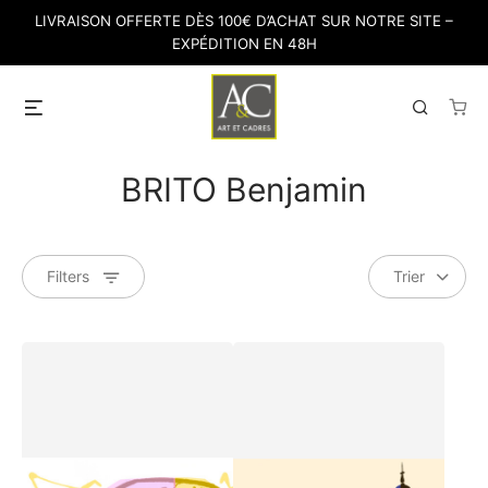
Skip
LIVRAISON OFFERTE DÈS 100€ D’ACHAT SUR NOTRE SITE –
to
EXPÉDITION EN 48H
content
Menu
Search
BRITO Benjamin
Filters