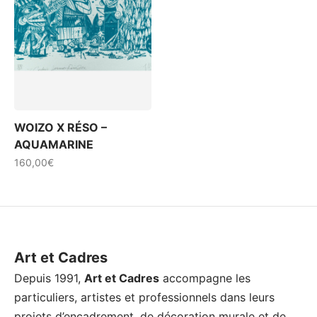
WOIZO X RÉSO –
AQUAMARINE
160,00
€
Ce
produit
a
plusieurs
variations.
Art et Cadres
Les
Depuis 1991,
Art et Cadres
accompagne les
options
particuliers, artistes et professionnels dans leurs
peuvent
projets d’encadrement, de décoration murale et de