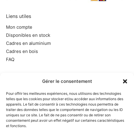
Liens utiles
Mon compte
Disponibles en stock
Cadres en aluminium
Cadres en bois
FAQ
Informations utiles
Gérer le consentement
Conditions générales de vente
Pour offrir les meilleures expériences, nous utilisons des technologies
Mentions légales
telles que les cookies pour stocker et/ou accéder aux informations des
Politique de cookies
appareils. Le fait de consentir à ces technologies nous permettra de
traiter des données telles que le comportement de navigation ou les ID
Politique de confidentialité
uniques sur ce site. Le fait de ne pas consentir ou de retirer son
Exercer votre droit de rétractation
consentement peut avoir un effet négatif sur certaines caractéristiques
et fonctions.
Demande de suppression d’informations personnelles