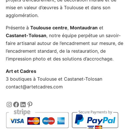
être
mise en valeur d’œuvres à Toulouse et dans son
choisies
agglomération.
sur
Présente à
Toulouse centre
,
Montaudran
et
la
Castanet-Tolosan
, notre équipe perpétue un savoir-
page
faire artisanal autour de l’encadrement sur mesure, de
du
l’encadrement standard, de la restauration, de
produit
l’impression photo et des solutions d’accrochage.
Art et Cadres
3 boutiques à Toulouse et Castanet-Tolosan
contact@artetcadres.com
Instagram
https://www.facebook.com/encadre
LinkedIn
Pinterest