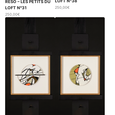
LOFT N°38
RÉSO – LES PETITS DU
LOFT N°31
250,00
€
250,00
€