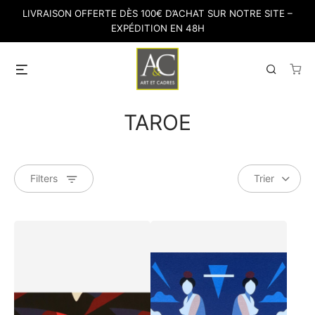
Skip
LIVRAISON OFFERTE DÈS 100€ D’ACHAT SUR NOTRE SITE –
to
EXPÉDITION EN 48H
content
Menu
Search
TAROE
Filters