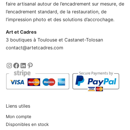
faire artisanal autour de l’encadrement sur mesure, de
du
l’encadrement standard, de la restauration, de
produit
l’impression photo et des solutions d’accrochage.
Art et Cadres
3 boutiques à Toulouse et Castanet-Tolosan
contact@artetcadres.com
Instagram
https://www.facebook.com/encadre
LinkedIn
Pinterest
Liens utiles
Mon compte
Disponibles en stock