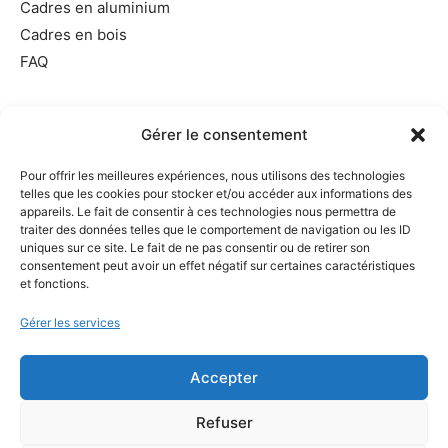
Cadres en aluminium
Cadres en bois
FAQ
Informations utiles
Gérer le consentement
Conditions générales de vente
Pour offrir les meilleures expériences, nous utilisons des technologies
Mentions légales
telles que les cookies pour stocker et/ou accéder aux informations des
Politique de cookies
appareils. Le fait de consentir à ces technologies nous permettra de
traiter des données telles que le comportement de navigation ou les ID
Politique de confidentialité
uniques sur ce site. Le fait de ne pas consentir ou de retirer son
Exercer votre droit de rétractation
consentement peut avoir un effet négatif sur certaines caractéristiques
et fonctions.
Demande de suppression d’informations personnelles
Gérer les services
Accepter
A propos
Refuser
Partenaires