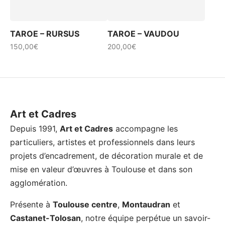
TAROE – RURSUS
TAROE – VAUDOU
150,00
€
200,00
€
Ce
produit
a
plusieurs
variations.
Art et Cadres
Les
Depuis 1991,
Art et Cadres
accompagne les
options
particuliers, artistes et professionnels dans leurs
peuvent
projets d’encadrement, de décoration murale et de
être
mise en valeur d’œuvres à Toulouse et dans son
choisies
agglomération.
sur
Présente à
Toulouse centre
,
Montaudran
et
la
Castanet-Tolosan
, notre équipe perpétue un savoir-
page