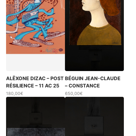
être
choisies
sur
la
page
du
produit
ALËXONE DIZAC – POST
BÉGUIN JEAN-CLAUDE
RÉSILIENCE – 11 AC 25
– CONSTANCE
180,00
€
650,00
€
Ce
produit
a
plusieurs
variations.