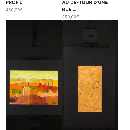
PROFIL
AU DÉ-TOUR D’UNE
RUE …
450,00
€
350,00
€