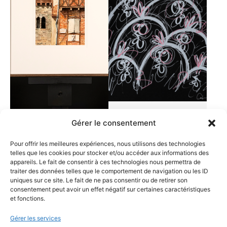
Gérer le consentement
BROSSARD BERNARD –
CEET – CHICANOS – 02
Pour offrir les meilleures expériences, nous utilisons des technologies
RUE DES PÉNITENTS
AC 22
telles que les cookies pour stocker et/ou accéder aux informations des
GRIS
250,00
€
appareils. Le fait de consentir à ces technologies nous permettra de
traiter des données telles que le comportement de navigation ou les ID
Ce
350,00
€
uniques sur ce site. Le fait de ne pas consentir ou de retirer son
produit
consentement peut avoir un effet négatif sur certaines caractéristiques
et fonctions.
a
plusieurs
Gérer les services