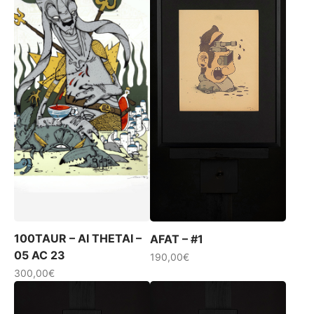
100TAUR – AI THETAI –
AFAT – #1
05 AC 23
190,00
€
300,00
€
Ce
produit