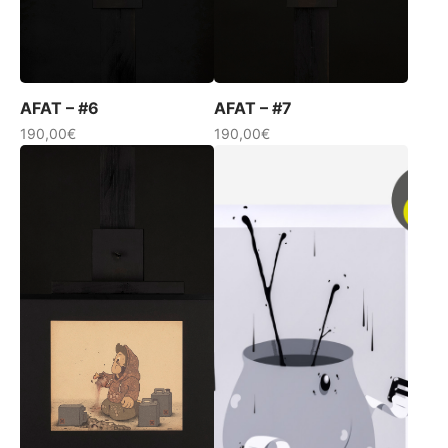
AFAT – #6
AFAT – #7
190,00
€
190,00
€