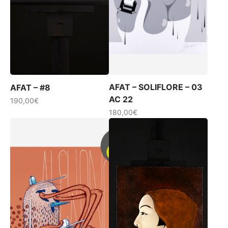
AFAT – SOLIFLORE – 03
AFAT – #8
AC 22
190,00
€
180,00
€
Ce
produit
a
plusieurs
variations.
Les
options
peuvent