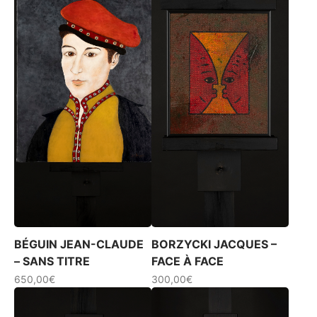
Les
options
peuvent
être
choisies
sur
la
page
du
produit
BÉGUIN JEAN-CLAUDE
BORZYCKI JACQUES –
– SANS TITRE
FACE À FACE
650,00
€
300,00
€