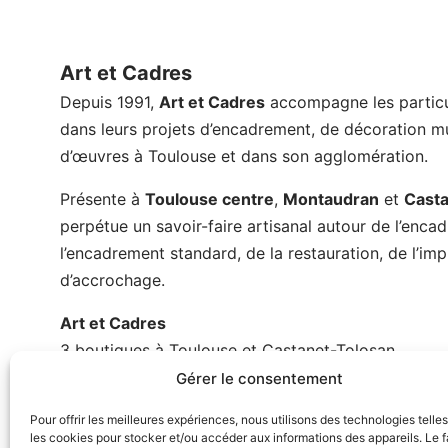
Art et Cadres
Depuis 1991,
Art et Cadres
accompagne les particul
dans leurs projets d’encadrement, de décoration mu
d’œuvres à Toulouse et dans son agglomération.
Présente à
Toulouse centre
,
Montaudran
et
Cast
perpétue un savoir-faire artisanal autour de l’enc
l’encadrement standard, de la restauration, de l’im
d’accrochage.
Art et Cadres
3 boutiques à Toulouse et Castanet-Tolosan
contact@artetcadres.com
Gérer le consentement
Pour offrir les meilleures expériences, nous utilisons des technologies telle
Instagram
https://www.facebook.com/enca
LinkedIn
Pinterest
les cookies pour stocker et/ou accéder aux informations des appareils. Le f