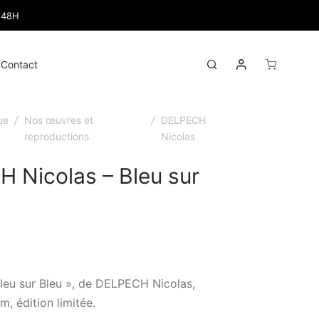
 48H
Mon compte
gle
Search
Contact
u
ue
/
Nos œuvres et
/
DELPECH
reproductions
Nicolas
 Nicolas – Bleu sur
Bleu sur Bleu », de DELPECH Nicolas,
, édition limitée.