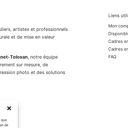
Liens uti
Mon com
iers, artistes et professionnels
Disponibl
rale et de mise en valeur
Cadres e
Cadres en
anet-Tolosan
, notre équipe
FAQ
adrement sur mesure, de
pression photo et des solutions
s que
dreurrochelais
ait de