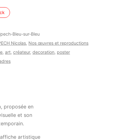
ock
lpech-Bleu-sur-Bleu
ECH Nicolas
,
Nos œuvres et reproductions
he
,
art
,
créateur
,
decoration
,
poster
Cadres
, proposée en
isuelle et son
ntemporain.
affiche artistique