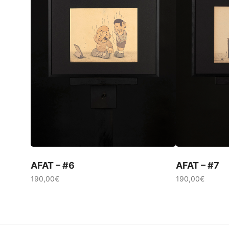
AFAT – #6
AFAT – #7
190,00
€
190,00
€