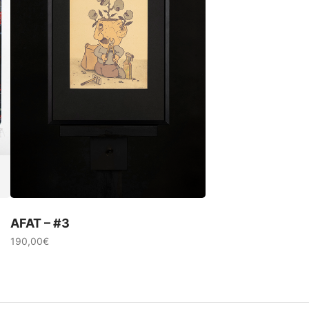
AFAT – #3
190,00
€