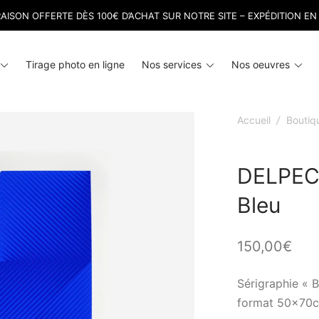
RAISON OFFERTE DÈS 100€ D’ACHAT SUR NOTRE SITE – EXPÉDITION EN
Toggle
Toggle
Tog
Tirage photo en ligne
Nos services
Nos oeuvres
menu
menu
men
Accueil
/
Boutiq
DELPECH
Bleu
150,00
€
Sérigraphie « 
format 50x70cm