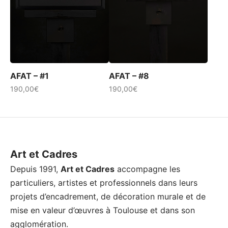
page
page
du
du
produit
produit
AFAT – #1
AFAT – #8
190,00
€
190,00
€
Art et Cadres
Depuis 1991,
Art et Cadres
accompagne les
particuliers, artistes et professionnels dans leurs
projets d’encadrement, de décoration murale et de
mise en valeur d’œuvres à Toulouse et dans son
agglomération.