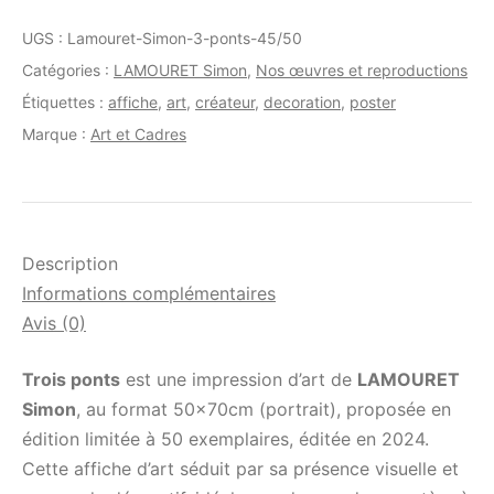
-
Trois
UGS :
Lamouret-Simon-3-ponts-45/50
ponts
Catégories :
LAMOURET Simon
,
Nos œuvres et reproductions
Étiquettes :
affiche
,
art
,
créateur
,
decoration
,
poster
Marque :
Art et Cadres
Description
Informations complémentaires
Avis (0)
Trois ponts
est une impression d’art de
LAMOURET
Simon
, au format 50x70cm (portrait), proposée en
édition limitée à 50 exemplaires, éditée en 2024.
Cette affiche d’art séduit par sa présence visuelle et