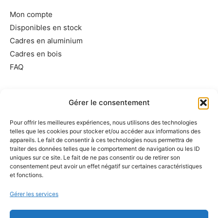
Mon compte
Disponibles en stock
Cadres en aluminium
Cadres en bois
FAQ
Informations utiles
Gérer le consentement
Conditions générales de vente
Pour offrir les meilleures expériences, nous utilisons des technologies
Mentions légales
telles que les cookies pour stocker et/ou accéder aux informations des
Politique de cookies
appareils. Le fait de consentir à ces technologies nous permettra de
traiter des données telles que le comportement de navigation ou les ID
Politique de confidentialité
uniques sur ce site. Le fait de ne pas consentir ou de retirer son
Exercer votre droit de rétractation
consentement peut avoir un effet négatif sur certaines caractéristiques
et fonctions.
Demande de suppression d’informations personnelles
Gérer les services