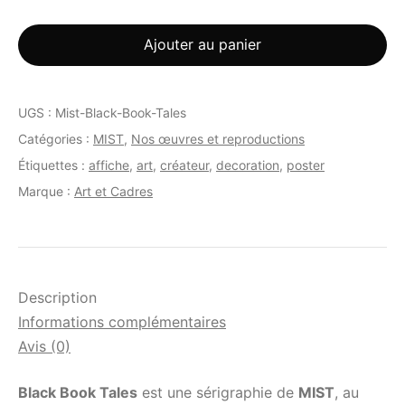
Ajouter au panier
UGS :
Mist-Black-Book-Tales
Catégories :
MIST
,
Nos œuvres et reproductions
Étiquettes :
affiche
,
art
,
créateur
,
decoration
,
poster
Marque :
Art et Cadres
Description
Informations complémentaires
Avis (0)
Black Book Tales
est une sérigraphie de
MIST
, au