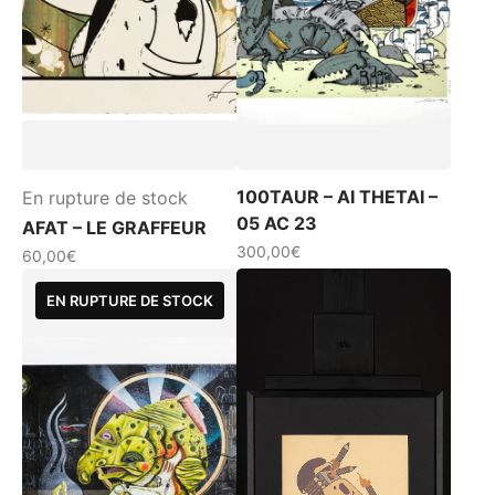
100TAUR – AI THETAI –
En rupture de stock
05 AC 23
AFAT – LE GRAFFEUR
300,00
€
60,00
€
Ce
produit
a
plusieurs
variations.
Les
options
peuvent