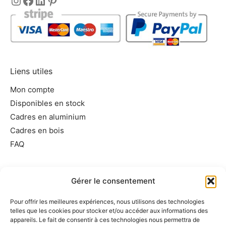
Instagram
https://www.facebook.com/encadre
LinkedIn
Pinterest
Liens utiles
Mon compte
Disponibles en stock
Cadres en aluminium
Cadres en bois
FAQ
Informations utiles
Gérer le consentement
Conditions générales de vente
Pour offrir les meilleures expériences, nous utilisons des technologies
Mentions légales
telles que les cookies pour stocker et/ou accéder aux informations des
Politique de cookies
appareils. Le fait de consentir à ces technologies nous permettra de