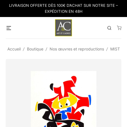
Skip
LIVRAISON OFFERTE DÈS 100€ D’ACHAT SUR NOTRE SITE –
to
EXPÉDITION EN 48H
content
Menu
Search
Accueil
/
Boutique
/
Nos œuvres et reproductions
/
MIST