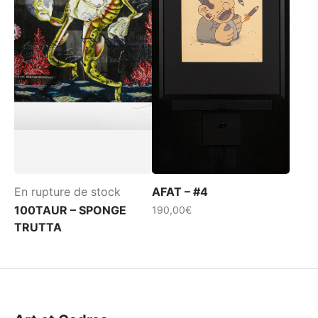
être
choisies
sur
la
page
du
produit
En rupture de stock
AFAT – #4
100TAUR – SPONGE
190,00
€
TRUTTA