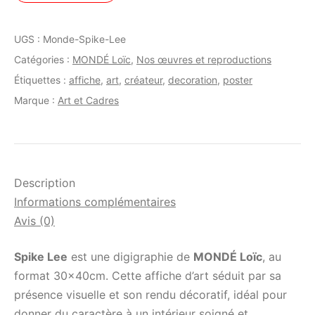
UGS :
Monde-Spike-Lee
Catégories :
MONDÉ Loïc
,
Nos œuvres et reproductions
Étiquettes :
affiche
,
art
,
créateur
,
decoration
,
poster
Marque :
Art et Cadres
Description
Informations complémentaires
Avis (0)
Spike Lee
est une digigraphie de
MONDÉ Loïc
, au
format 30x40cm. Cette affiche d’art séduit par sa
présence visuelle et son rendu décoratif, idéal pour
donner du caractère à un intérieur soigné et