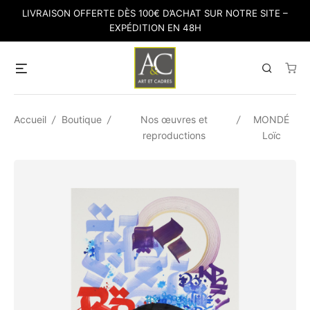
Skip
LIVRAISON OFFERTE DÈS 100€ D’ACHAT SUR NOTRE SITE –
to
EXPÉDITION EN 48H
content
Menu
Search
Accueil
/
Boutique
/
Nos œuvres et
/
MONDÉ
reproductions
Loïc