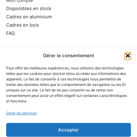
Mon compte
Disponibles en stock
Cadres en aluminium
Cadres en bois
FAQ
Informations utiles
Gérer le consentement
Conditions générales de vente
Pour offrir les meilleures expériences, nous utilisons des technologies
Mentions légales
telles que les cookies pour stocker et/ou accéder aux informations des
Politique de cookies
appareils. Le fait de consentir à ces technologies nous permettra de
traiter des données telles que le comportement de navigation ou les ID
Politique de confidentialité
uniques sur ce site. Le fait de ne pas consentir ou de retirer son
Exercer votre droit de rétractation
consentement peut avoir un effet négatif sur certaines caractéristiques
et fonctions.
Demande de suppression d’informations personnelles
Gérer les services
Accepter
A propos