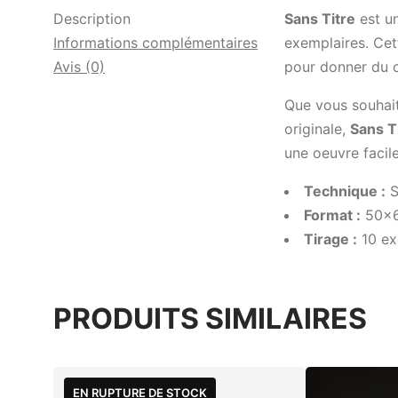
Description
Sans Titre
est u
Informations complémentaires
exemplaires. Cett
Avis (0)
pour donner du c
Que vous souhaiti
originale,
Sans T
une oeuvre facile
Technique :
S
Format :
50x
Tirage :
10 ex
PRODUITS SIMILAIRES