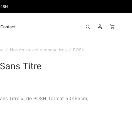
 48H
Mon compte
gle
Search
Contact
u
ue
/
Nos œuvres et reproductions
/
POSH
Sans Titre
Sans Titre », de POSH, format 50x65cm,