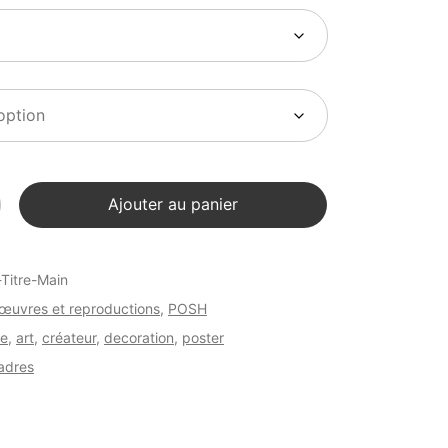
Ajouter au panier
Titre-Main
œuvres et reproductions
,
POSH
he
,
art
,
créateur
,
decoration
,
poster
Cadres