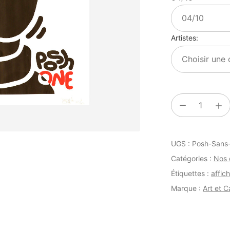
Artistes
quantité
de
POSH
UGS :
Posh-Sans-
-
Sans
Catégories :
Nos 
Titre
Étiquettes :
affic
Marque :
Art et 