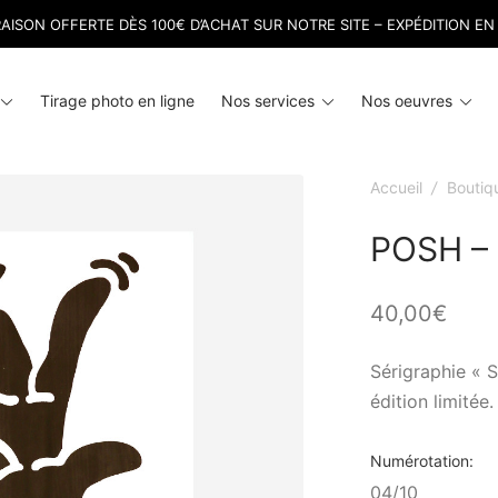
RAISON OFFERTE DÈS 100€ D’ACHAT SUR NOTRE SITE – EXPÉDITION EN
Toggle
Toggle
Tog
Tirage photo en ligne
Nos services
Nos oeuvres
menu
menu
men
Accueil
/
Boutiq
POSH – 
40,00
€
Sérigraphie « 
édition limitée.
Numérotation
04/10