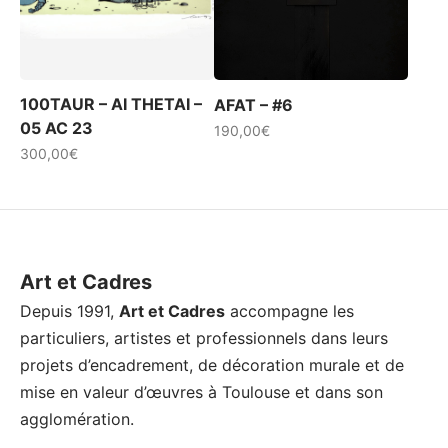
produit
100TAUR – AI THETAI –
AFAT – #6
05 AC 23
190,00
€
300,00
€
Ce
produit
a
plusieurs
Art et Cadres
variations.
Depuis 1991,
Art et Cadres
accompagne les
Les
particuliers, artistes et professionnels dans leurs
options
projets d’encadrement, de décoration murale et de
peuvent
mise en valeur d’œuvres à Toulouse et dans son
être
agglomération.
choisies
sur