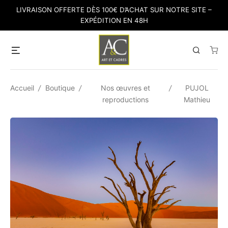
Skip
LIVRAISON OFFERTE DÈS 100€ D’ACHAT SUR NOTRE SITE –
to
EXPÉDITION EN 48H
content
Menu
Search
Accueil
/
Boutique
/
Nos œuvres et
/
PUJOL
reproductions
Mathieu