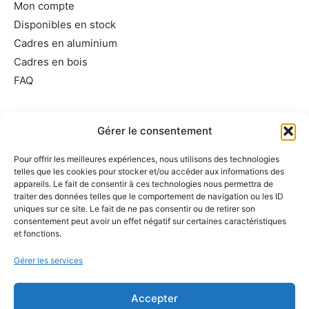
Mon compte
Disponibles en stock
Cadres en aluminium
Cadres en bois
FAQ
Informations utiles
Gérer le consentement
Conditions générales de vente
Pour offrir les meilleures expériences, nous utilisons des technologies
Mentions légales
telles que les cookies pour stocker et/ou accéder aux informations des
Politique de cookies
appareils. Le fait de consentir à ces technologies nous permettra de
traiter des données telles que le comportement de navigation ou les ID
Politique de confidentialité
uniques sur ce site. Le fait de ne pas consentir ou de retirer son
Exercer votre droit de rétractation
consentement peut avoir un effet négatif sur certaines caractéristiques
et fonctions.
Demande de suppression d’informations personnelles
Gérer les services
Accepter