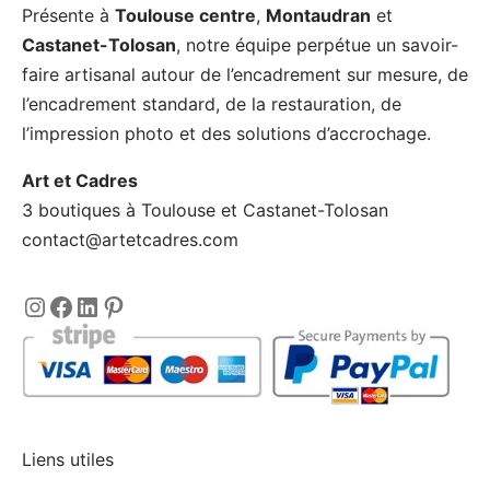
Présente à
Toulouse centre
,
Montaudran
et
la
Castanet-Tolosan
, notre équipe perpétue un savoir-
page
faire artisanal autour de l’encadrement sur mesure, de
du
l’encadrement standard, de la restauration, de
produit
l’impression photo et des solutions d’accrochage.
Art et Cadres
3 boutiques à Toulouse et Castanet-Tolosan
contact@artetcadres.com
Instagram
https://www.facebook.com/encadre
LinkedIn
Pinterest
Liens utiles